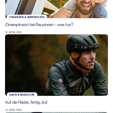
FINANZEN & IMMOBILIEN
Zinsexplosion bei Bauzinsen – was tun?
10. APRIL 2026
HAUS & MOBILITÄT
Auf die Räder, fertig, los!
10. APRIL 2026